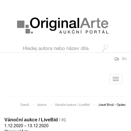
Cs
En
Toggle
navigati
Domů
Aukce
Vánoční aukce / LiveBid
Josef Brož - Opilec
Vánoční aukce / LiveBid
/ #1
1.12.2020 – 13.12.2020