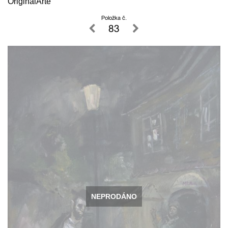
OriginalArte
Položka č.
83
NEPRODÁNO