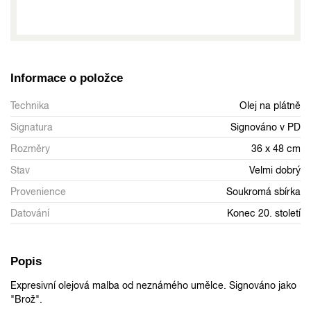
Informace o položce
Technika
Olej na plátně
Signatura
Signováno v PD
Rozměry
36 x 48 cm
Stav
Velmi dobrý
Provenience
Soukromá sbírka
Datování
Konec 20. století
Popis
Expresivní olejová malba od neznámého umělce. Signováno jako
"Brož".