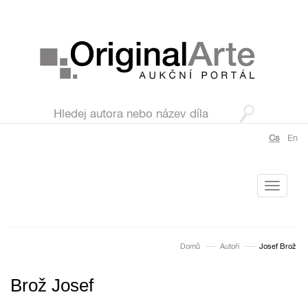
Cs
En
Toggle
navigati
Domů
Autoři
Josef Brož
Brož Josef