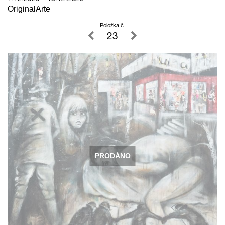
OriginalArte
Položka č.
23
PRODÁNO