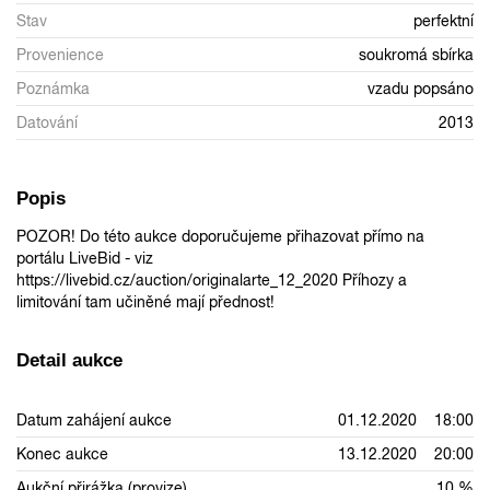
Stav
perfektní
Provenience
soukromá sbírka
Poznámka
vzadu popsáno
Datování
2013
Popis
POZOR! Do této aukce doporučujeme přihazovat přímo na
portálu LiveBid - viz
https://livebid.cz/auction/originalarte_12_2020 Příhozy a
limitování tam učiněné mají přednost!
Detail aukce
Datum zahájení aukce
01.12.2020 18:00
Konec aukce
13.12.2020 20:00
Aukční přirážka (provize)
10 %