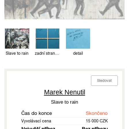
Slave to rain
zadní strana obrazu
detail
Sledovat
Marek Nenutil
Slave to rain
Čas do konce
Skončeno
Vyvolávací cena
15 000 CZK
Nejvyšší příhoz
Bez příhozu