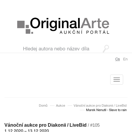
Cs
En
Toggle
navigati
Domů
Aukce
Vánoční aukce pro Diakonii / LiveBid
Marek Nenutil - Slave to rain
Vánoční aukce pro Diakonii / LiveBid
/ #105
1.12.2020 – 13.12.2020