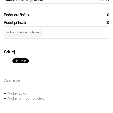
Počet dražících
0
Počet příhozů
0
Zobrazit historii příhozů
Sdílej
Archivy
Archiv aukcí
Archiv přímých prodejů