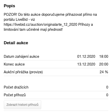
Popis
POZOR! Do této aukce doporučujeme přihazovat přímo na
portálu LiveBid - viz
https://livebid.cz/auction/originalarte_12_2020 Příhozy a
limitování tam učiněné mají přednost!
Detail aukce
Datum zahájení aukce
01.12.2020 18:00
Konec aukce
13.12.2020 20:00
Aukční přirážka (provize)
24 %
Počet dražících
0
Počet příhozů
0
Zobrazit historii příhozů