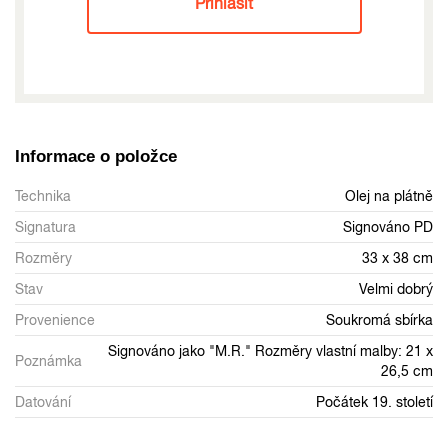
Přihlásit
Informace o položce
Technika
Olej na plátně
Signatura
Signováno PD
Rozměry
33 x 38 cm
Stav
Velmi dobrý
Provenience
Soukromá sbírka
Signováno jako "M.R." Rozměry vlastní malby: 21 x
Poznámka
26,5 cm
Datování
Počátek 19. století