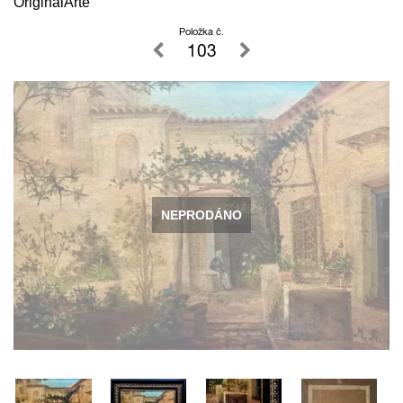
OriginalArte
Položka č.
103
NEPRODÁNO