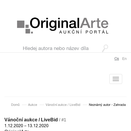
Cs
En
Toggle
navigati
Domů
Aukce
Vánoční aukce / LiveBid
Neznámý autor - Zahrada
Vánoční aukce / LiveBid
/ #1
1.12.2020 – 13.12.2020