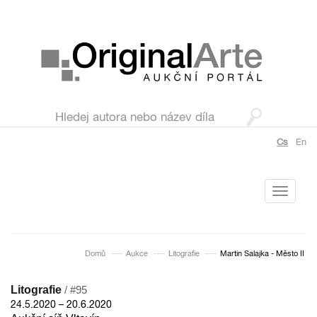
Cs
En
Toggle
navigati
Domů
Aukce
Litografie
Martin Salajka - Město II
Litografie
/ #95
24.5.2020 – 20.6.2020