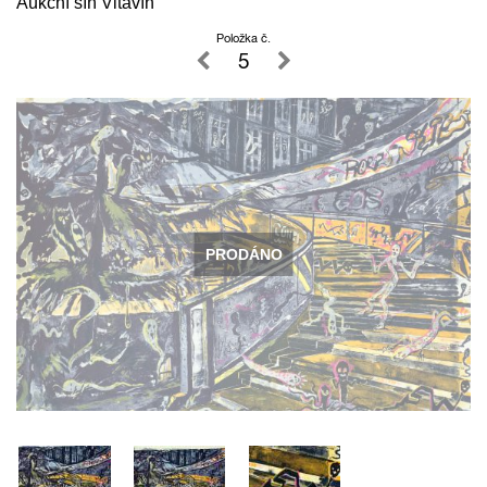
Aukční síň Vltavín
Položka č.
5
PRODÁNO