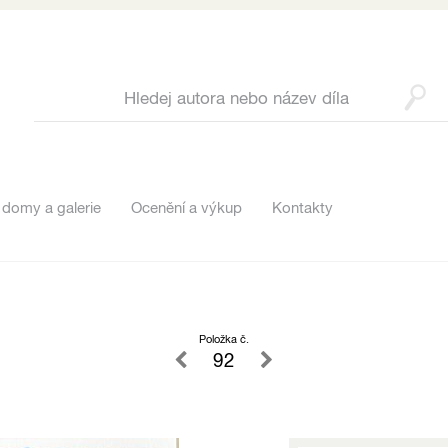
 domy a galerie
Ocenění a výkup
Kontakty
Položka č.
92