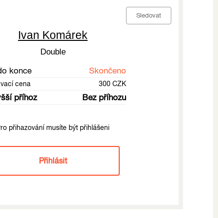
Sledovat
Ivan Komárek
Double
do konce
Skončeno
ávací cena
300 CZK
šší příhoz
Bez příhozu
ro přihazování musíte být přihlášeni
Přihlásit