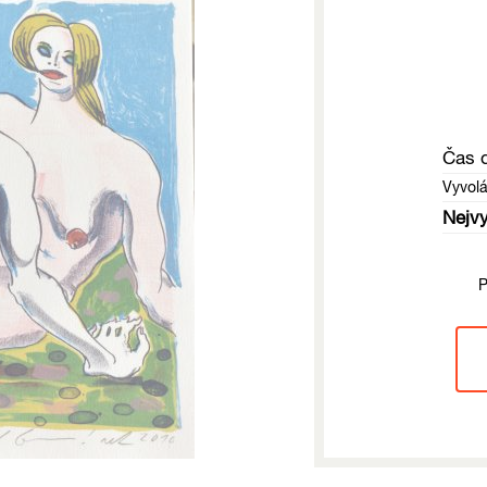
Čas 
Vyvol
Nejvy
P