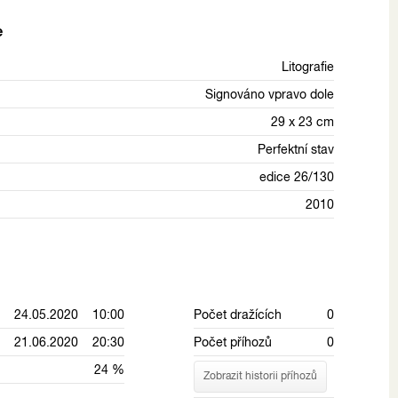
e
Litografie
Signováno vpravo dole
29 x 23 cm
Perfektní stav
edice 26/130
2010
24.05.2020 10:00
Počet dražících
0
21.06.2020 20:30
Počet příhozů
0
24 %
Zobrazit historii příhozů