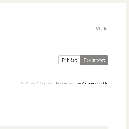
Cs
En
Přihlásit
Registrovat
Domů
Aukce
Litografie
Ivan Komárek - Double