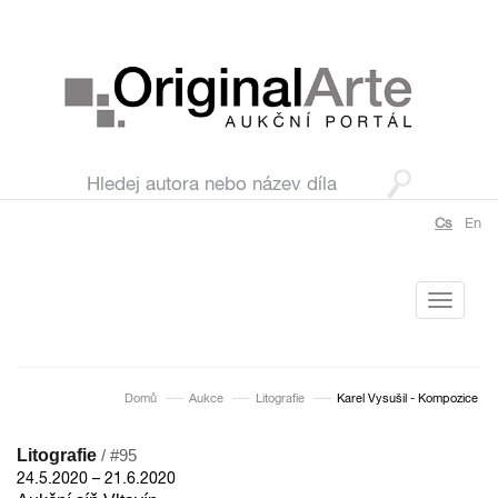
Cs
En
Toggle
navigati
Domů
Aukce
Litografie
Karel Vysušil - Kompozice
Litografie
/ #95
24.5.2020 – 21.6.2020