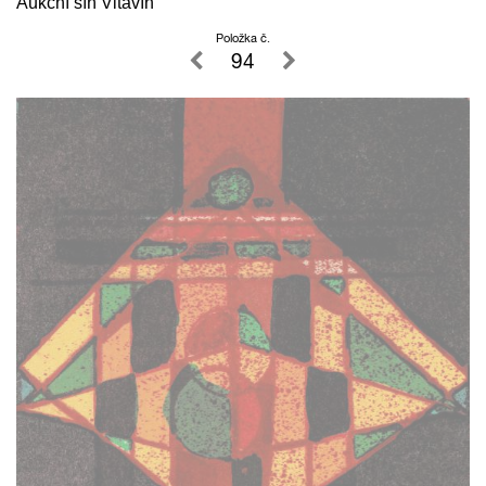
Aukční síň Vltavín
Položka č.
94