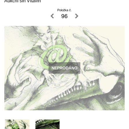
Aukční síň Vltavín
Položka č.
96
NEPRODÁNO