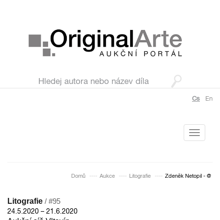
Cs
En
Toggle
navigati
Domů
Aukce
Litografie
Zdeněk Netopil - @
Litografie
/ #95
24.5.2020 – 21.6.2020