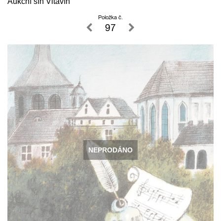
Aukční síň Vltavín
Položka č.
97
NEPRODÁNO