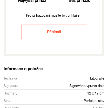
Nejvyšší příhoz
Bez příhozu
Pro přihazování musíte být přihlášeni
Přihlásit
Informace o položce
Technika
Litografie
Signatura
Signováno vpravo dole
Rozměry
12 x 12 cm
Stav
Perfektní stav