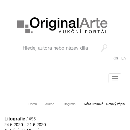
Cs
En
Toggle
navigati
Domů
Aukce
Litografie
Klára Trnková - Notový zápis
Litografie
/ #95
24.5.2020 – 21.6.2020