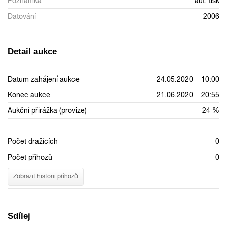
Poznámka
aut. tisk
Datování
2006
Detail aukce
Datum zahájení aukce
24.05.2020 10:00
Konec aukce
21.06.2020 20:55
Aukční přirážka (provize)
24 %
Počet dražících
0
Počet příhozů
0
Zobrazit historii příhozů
Sdílej