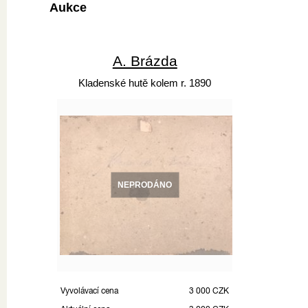
Aukce
A. Brázda
Kladenské hutě kolem r. 1890
NEPRODÁNO
Vyvolávací cena
3 000 CZK