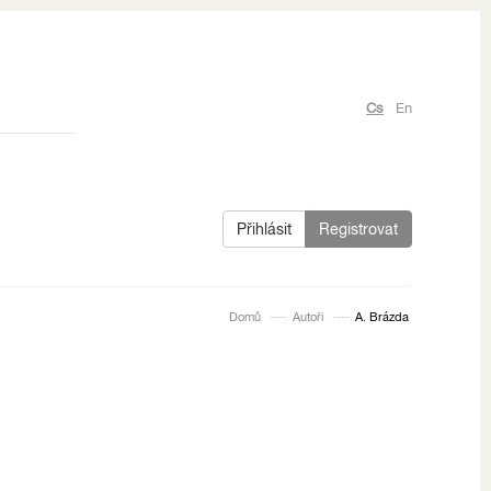
Cs
En
Přihlásit
Registrovat
Domů
Autoři
A. Brázda