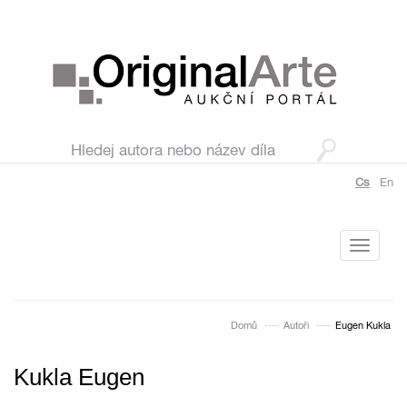
Cs
En
Toggle
navigati
Domů
Autoři
Eugen Kukla
Kukla Eugen