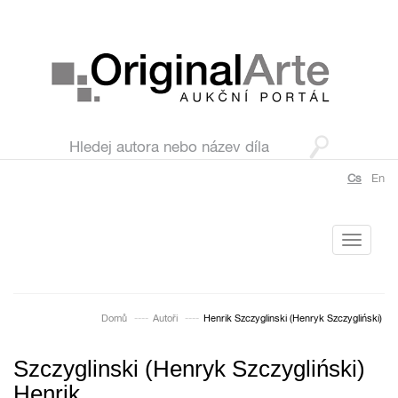
Cs
En
Toggle
navigati
Domů
Autoři
Henrik Szczyglinski (Henryk Szczygliński)
Szczyglinski (Henryk Szczygliński)
Henrik