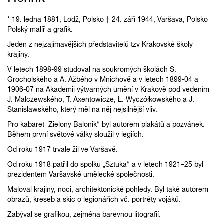
* 19. ledna 1881, Lodž, Polsko † 24. září 1944, Varšava, Polsko
Polský malíř a grafik.
Jeden z nejzajímavějších představitelů tzv Krakovské školy
krajiny.
V letech 1898-99 studoval na soukromých školách S.
Grocholského a A. Ažbého v Mnichově a v letech 1899-04 a
1906-07 na Akademii výtvarných umění v Krakově pod vedením
J. Malczewského, T. Axentowicze, L. Wyczółkowského a J.
Stanisławského, který měl na něj nejsilnější vliv.
Pro kabaret Zielony Balonik“ byl autorem plakátů a pozvánek.
Během první světové války sloužil v legiích.
Od roku 1917 trvale žil ve Varšavě.
Od roku 1918 patřil do spolku „Sztuka“ a v letech 1921–25 byl
prezidentem Varšavské umělecké společnosti.
Maloval krajiny, noci, architektonické pohledy. Byl také autorem
obrazů, kreseb a skic o legionářích vč. portréty vojáků.
Zabýval se grafikou, zejména barevnou litografií.