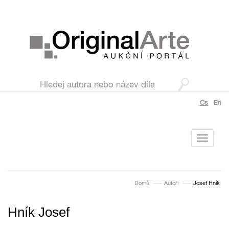
Cs
En
Toggle
navigati
Domů
Autoři
Josef Hník
Hník Josef