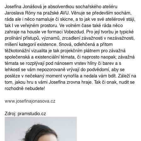
Josefína Jonášová je absolventkou sochařského ateliéru
Jaroslava Róny na pražské AVU. Věnuje se především sochám,
ráda ale i něco namaluje či skicne, a to jak ve své ateliérové stáji,
tak I ve veřejném prostoru. Ve volném čase také ráda něco
zahraje na housle ve formaci Vobezdud. Pro její tvorbu je typické
prolínání přístupů, významů, zrcadlení závažnosti v nezávažnosti,
míšení kategorií existence. Snová, odlehčená a přitom
těžkotonážní vizualita je tak projekčním plátnem pro závažná
společenská a existenciální témata, či naprosto naopak; závažná
témata se rozplývají pod nánosem vrstev hlíny či barev a s
lehkostí se vám nepozorovaně vrývají do podvědomí, aby se
posléze v nečekaný moment vynořila a nedala vám bdít. Záleží na
tom, jakou hru s vámi Josefína zrovna hraje. Tak či onak, nudit se
rozhodně nebudete!
www.josefinajonasova.cz
Zdroj: pramstudio.cz