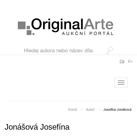
Cs
En
Toggle
navigati
Domů
Autoři
Josefína Jonášová
Jonášová Josefína