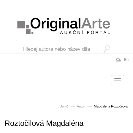
Cs
En
Toggle
navigati
Domů
Autoři
Magdaléna Roztočilová
Roztočilová Magdaléna