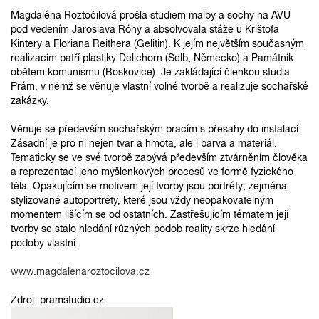
Magdaléna Roztočilová prošla studiem malby a sochy na AVU
pod vedením Jaroslava Róny a absolvovala stáže u Krištofa
Kintery a Floriana Reithera (Gelitin). K jejím největším současným
realizacím patří plastiky Delichorn (Selb, Německo) a Památník
obětem komunismu (Boskovice). Je zakládající členkou studia
Prám, v němž se věnuje vlastní volné tvorbě a realizuje sochařské
zakázky.
Věnuje se především sochařským pracím s přesahy do instalací.
Zásadní je pro ni nejen tvar a hmota, ale i barva a materiál.
Tematicky se ve své tvorbě zabývá především ztvárněním člověka
a reprezentací jeho myšlenkových procesů ve formě fyzického
těla. Opakujícím se motivem její tvorby jsou portréty; zejména
stylizované autoportréty, které jsou vždy neopakovatelným
momentem lišícím se od ostatních. Zastřešujícím tématem její
tvorby se stalo hledání různých podob reality skrze hledání
podoby vlastní.
www.magdalenaroztocilova.cz
Zdroj: pramstudio.cz