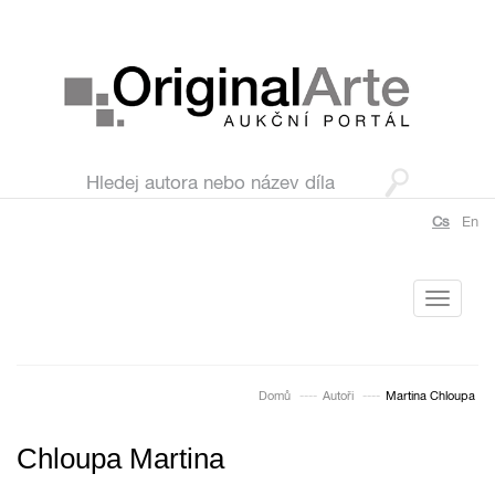
Cs
En
Toggle
navigati
Domů
Autoři
Martina Chloupa
Chloupa Martina