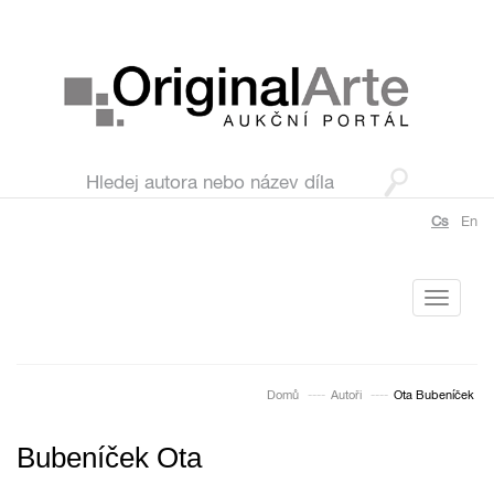
Cs
En
Toggle
navigati
Domů
Autoři
Ota Bubeníček
Bubeníček Ota