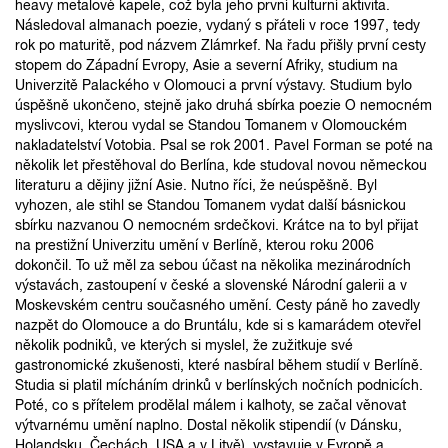
heavy metalové kapele, což byla jeho první kulturní aktivita.
Následoval almanach poezie, vydaný s přáteli v roce 1997, tedy
rok po maturitě, pod názvem Zlámrkef. Na řadu přišly první cesty
stopem do Západní Evropy, Asie a severní Afriky, studium na
Univerzitě Palackého v Olomouci a první výstavy. Studium bylo
úspěšně ukončeno, stejně jako druhá sbírka poezie O nemocném
myslivcovi, kterou vydal se Standou Tomanem v Olomouckém
nakladatelství Votobia. Psal se rok 2001. Pavel Forman se poté na
několik let přestěhoval do Berlína, kde studoval novou německou
literaturu a dějiny jižní Asie. Nutno říci, že neúspěšně. Byl
vyhozen, ale stihl se Standou Tomanem vydat další básnickou
sbírku nazvanou O nemocném srdečkovi. Krátce na to byl přijat
na prestižní Univerzitu umění v Berlíně, kterou roku 2006
dokončil. To už měl za sebou účast na několika mezinárodních
výstavách, zastoupení v české a slovenské Národní galerii a v
Moskevském centru současného umění. Cesty páně ho zavedly
nazpět do Olomouce a do Bruntálu, kde si s kamarádem otevřel
několik podniků, ve kterých si myslel, že zužitkuje své
gastronomické zkušenosti, které nasbíral během studií v Berlíně.
Studia si platil mícháním drinků v berlínských nočních podnicích.
Poté, co s přítelem prodělal málem i kalhoty, se začal věnovat
výtvarnému umění naplno. Dostal několik stipendií (v Dánsku,
Holandsku, Čechách, USA a v Litvě), vystavuje v Evropě a