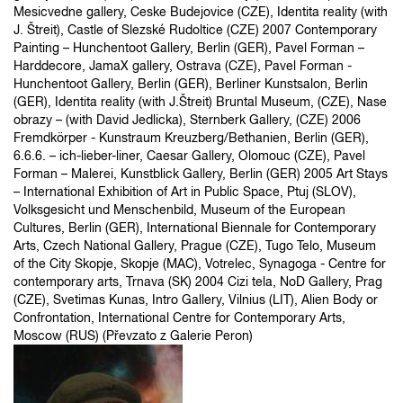
Mesicvedne gallery, Ceske Budejovice (CZE), Identita reality (with
J. Štreit), Castle of Slezské Rudoltice (CZE) 2007 Contemporary
Painting – Hunchentoot Gallery, Berlin (GER), Pavel Forman –
Harddecore, JamaX gallery, Ostrava (CZE), Pavel Forman -
Hunchentoot Gallery, Berlin (GER), Berliner Kunstsalon, Berlin
(GER), Identita reality (with J.Štreit) Bruntal Museum, (CZE), Nase
obrazy – (with David Jedlicka), Sternberk Gallery, (CZE) 2006
Fremdkörper - Kunstraum Kreuzberg/Bethanien, Berlin (GER),
6.6.6. – ich-lieber-liner, Caesar Gallery, Olomouc (CZE), Pavel
Forman – Malerei, Kunstblick Gallery, Berlin (GER) 2005 Art Stays
– International Exhibition of Art in Public Space, Ptuj (SLOV),
Volksgesicht und Menschenbild, Museum of the European
Cultures, Berlin (GER), International Biennale for Contemporary
Arts, Czech National Gallery, Prague (CZE), Tugo Telo, Museum
of the City Skopje, Skopje (MAC), Votrelec, Synagoga - Centre for
contemporary arts, Trnava (SK) 2004 Cizi tela, NoD Gallery, Prag
(CZE), Svetimas Kunas, Intro Gallery, Vilnius (LIT), Alien Body or
Confrontation, International Centre for Contemporary Arts,
Moscow (RUS) (Převzato z Galerie Peron)