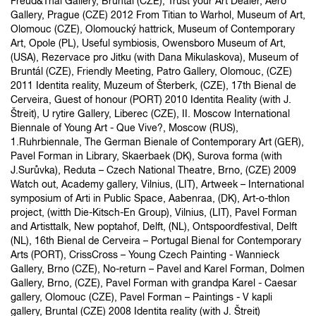
Freud&Thal Gallery, Bruntal (CZE), Trust your Art Dealer, Aero
Gallery, Prague (CZE) 2012 From Titian to Warhol, Museum of Art,
Olomouc (CZE), Olomoucký hattrick, Museum of Contemporary
Art, Opole (PL), Useful symbiosis, Owensboro Museum of Art,
(USA), Rezervace pro Jitku (with Dana Mikulaskova), Museum of
Bruntál (CZE), Friendly Meeting, Patro Gallery, Olomouc, (CZE)
2011 Identita reality, Muzeum of Šterberk, (CZE), 17th Bienal de
Cerveira, Guest of honour (PORT) 2010 Identita Reality (with J.
Štreit), U rytire Gallery, Liberec (CZE), II. Moscow International
Biennale of Young Art - Que Vive?, Moscow (RUS),
1.Ruhrbiennale, The German Bienale of Contemporary Art (GER),
Pavel Forman in Library, Skaerbaek (DK), Surova forma (with
J.Surůvka), Reduta – Czech National Theatre, Brno, (CZE) 2009
Watch out, Academy gallery, Vilnius, (LIT), Artweek – International
symposium of Arti in Public Space, Aabenraa, (DK), Art-o-thlon
project, (witth Die-Kitsch-En Group), Vilnius, (LIT), Pavel Forman
and Artisttalk, New poptahof, Delft, (NL), Ontspoordfestival, Delft
(NL), 16th Bienal de Cerveira – Portugal Bienal for Contemporary
Arts (PORT), CrissCross – Young Czech Painting - Wannieck
Gallery, Brno (CZE), No-return – Pavel and Karel Forman, Dolmen
Gallery, Brno, (CZE), Pavel Forman with grandpa Karel - Caesar
gallery, Olomouc (CZE), Pavel Forman – Paintings - V kapli
gallery, Bruntal (CZE) 2008 Identita reality (with J. Štreit)