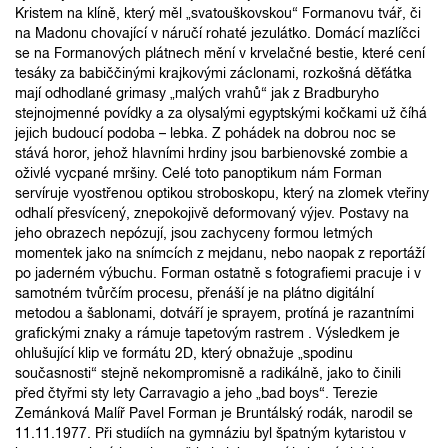
Kristem na klíně, který měl „svatouškovskou“ Formanovu tvář, či
na Madonu chovající v náručí rohaté jezulátko. Domácí mazlíčci
se na Formanových plátnech mění v krvelačné bestie, které cení
tesáky za babiččinými krajkovými záclonami, rozkošná děťátka
mají odhodlané grimasy „malých vrahů“ jak z Bradburyho
stejnojmenné povídky a za olysalými egyptskými kočkami už číhá
jejich budoucí podoba – lebka. Z pohádek na dobrou noc se
stává horor, jehož hlavními hrdiny jsou barbienovské zombie a
oživlé vycpané mršiny. Celé toto panoptikum nám Forman
servíruje vyostřenou optikou stroboskopu, který na zlomek vteřiny
odhalí přesvícený, znepokojivě deformovaný výjev. Postavy na
jeho obrazech nepózují, jsou zachyceny formou letmých
momentek jako na snímcích z mejdanu, nebo naopak z reportáží
po jaderném výbuchu. Forman ostatně s fotografiemi pracuje i v
samotném tvůrčím procesu, přenáší je na plátno digitální
metodou a šablonami, dotváří je sprayem, protíná je razantními
grafickými znaky a rámuje tapetovým rastrem . Výsledkem je
ohlušující klip ve formátu 2D, který obnažuje „spodinu
současnosti“ stejně nekompromisně a radikálně, jako to činili
před čtyřmi sty lety Carravagio a jeho „bad boys“. Terezie
Zemánková Malíř Pavel Forman je Bruntálský rodák, narodil se
11.11.1977. Při studiích na gymnáziu byl špatným kytaristou v