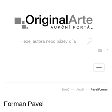
Cs
En
Toggle
navigati
Domů
Autoři
Pavel Forman
Forman Pavel