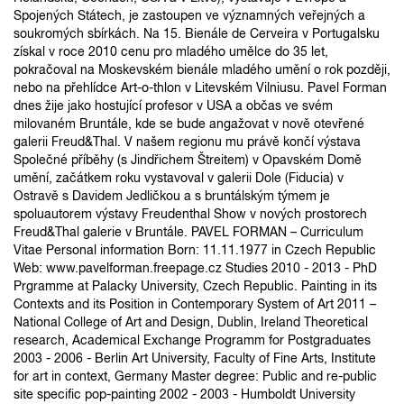
Spojených Státech, je zastoupen ve významných veřejných a
soukromých sbírkách. Na 15. Bienále de Cerveira v Portugalsku
získal v roce 2010 cenu pro mladého umělce do 35 let,
pokračoval na Moskevském bienále mladého umění o rok později,
nebo na přehlídce Art-o-thlon v Litevském Vilniusu. Pavel Forman
dnes žije jako hostující profesor v USA a občas ve svém
milovaném Bruntále, kde se bude angažovat v nově otevřené
galerii Freud&Thal. V našem regionu mu právě končí výstava
Společné příběhy (s Jindřichem Štreitem) v Opavském Domě
umění, začátkem roku vystavoval v galerii Dole (Fiducia) v
Ostravě s Davidem Jedličkou a s bruntálským týmem je
spoluautorem výstavy Freudenthal Show v nových prostorech
Freud&Thal galerie v Bruntále. PAVEL FORMAN – Curriculum
Vitae Personal information Born: 11.11.1977 in Czech Republic
Web: www.pavelforman.freepage.cz Studies 2010 - 2013 - PhD
Prgramme at Palacky University, Czech Republic. Painting in its
Contexts and its Position in Contemporary System of Art 2011 –
National College of Art and Design, Dublin, Ireland Theoretical
research, Academical Exchange Programm for Postgraduates
2003 - 2006 - Berlin Art University, Faculty of Fine Arts, Institute
for art in context, Germany Master degree: Public and re-public
site specific pop-painting 2002 - 2003 - Humboldt University