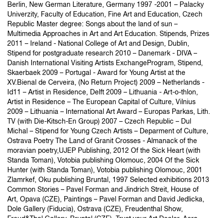
Berlin, New German Literature, Germany 1997 -2001 – Palacky
Univerzity, Faculty of Education, Fine Art and Education, Czech
Republic Master degree: Songs about the land of sun –
Multimedia Approaches in Art and Art Education. Stipends, Prizes
2011 – Ireland - National College of Art and Design, Dublin,
Stipend for postgraduate research 2010 – Danemark - DIVA –
Danish International Visiting Artists ExchangeProgram, Stipend,
Skaerbaek 2009 – Portugal - Award for Young Artist at the
XV.Bienal de Cerveira, (No Return Project) 2009 – Netherlands -
Id11 – Artist in Residence, Delft 2009 – Lithuania - Art-o-thlon,
Artist in Residence – The European Capital of Culture, Vilnius
2009 – Lithuania – International Art Award – Europas Parkas, Lith.
TV (with Die-Kitsch-En Group) 2007 – Czech Republic – Dul
Michal – Stipend for Young Czech Artists – Deparment of Culture,
Ostrava Poetry The Land of Granit Crosses - Almanack of the
moravian poetry,UJEP Publishing, 2012 Of the Sick Heart (with
Standa Toman), Votobia publishing Olomouc, 2004 Of the Sick
Hunter (with Standa Toman), Votobia publishing Olomouc, 2001
Zlamrkef, Oku publishing Bruntal, 1997 Selected exhibitions 2013
Common Stories – Pavel Forman and Jindrich Streit, House of
Art, Opava (CZE), Paintings – Pavel Forman and David Jedlicka,
Dole Gallery (Fiducia), Ostrava (CZE), Freudenthal Show,