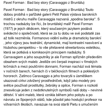
Pavel Forman : Bad boy story (Caravaggio z Bruntálu)
Pavel Forman : Bad boy story (Caravaggio z Bruntálu) Touto
dobou probíhá v pařížské galerii Petit Palais výstava barokních
mistrů z okruhu malíře Caravaggia nazvaná „spodina baroka“. S
trochou nadsázky lze říci, že bruntálský malíř Pavel Forman
(1977) je jejich dědicem, který současným jazykem podává
svědectví o společnosti, která se za tu dobu ve své podstatě zas
až tolik nezměnila. Formanovo vidění světa je dramaticky barokní
, jeho výjevy jsou teatrální, dynamické, mají kontrastní nasvícení a
hlubohou perspektivu – to vše přetavené streetartovou estetikou,
která se potkává s komiksovým principem nadsázky. S
Carravagiem a jeho souputníky je ale Forman spřízněn především
obsahem svých maleb: Jestliže oni čerpali inspiraci v římských
krčmách a mezi pouličními donnami, Forman nachází svá témata
v nočních barech, hernách či v béčkových filmech a pokleslých
hororech. Zatímco Caravaggio a jeho tovaryši s úsměškem
ukazovali církvi zdvižený prostředníček, když jako modely pro
světce používali prostitutky, žebráky a opilce, Forman s rozkoší
znesvěcuje jeden z nedotknutelných symbolů naší doby – nevinné
dětství. V sérii maleb, která vznikla během jeho pobytu a po
návratu ze Spojených států, kde působil jako hostující profesor na
výtvarných školách, navazuje na svoji starší Pietu s umučeným