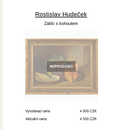
Rostislav Hudeček
Zátiší s kohoutem
NEPRODÁNO
Vyvolávací cena
4 500 CZK
Aktuální cena
4 500 CZK