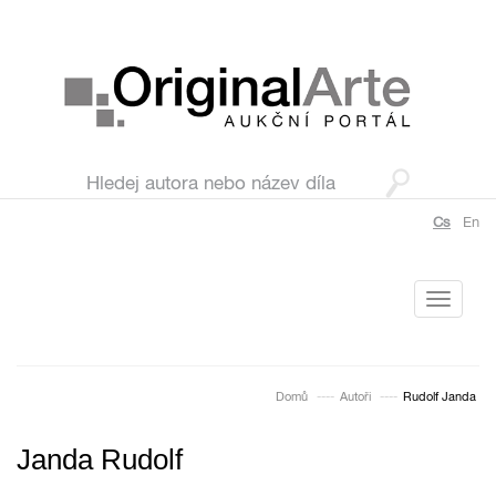
Cs
En
Toggle
navigati
Domů
Autoři
Rudolf Janda
Janda Rudolf