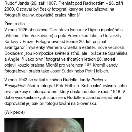
Rudolf Janda (26. září 1907, Frenštát pod Radhoštěm – 26. září
2000, Ostrava) byl český fotograf, který se specializoval na
fotografii krajiny, obzvláště prales Mionší
Život a dílo
V roce 1926 absolvoval
Carnotovo lyceum
v
Dijonu
(společně s
přítelem
Jiřím Voskovcem
) a poté
Právnickou fakultu Univerzity
Karlovy
v Praze. Fotografoval od konce 20. let, přijímal
avantgardní myšlenky
Wernera Graeffa
a estetiku
nové věcnosti
.
Dokladem jsou kompozice světel a stínů, ale i práce ze Španělska
[1]
a Anglie.
Jako první fotograf ve třicátých letech 20. století
[2]
[3]
objevil kouzlo pralesa Mionší pro veřejnost.
Kromě Jandy
fotografovali prales také
Josef Sudek
nebo
Petr Helbich
.
V roce 1943 se setkal s knihou Rudolfa Jandy
Prales v
Beskydách
lékař a fotograf
Petr Helbich
. Kniha silně ovlivnila jeho
první pokusy s fotoaparátem, který dostal od otce v roce 1946. V
době vysokoškolských studií se s Rudolfem Jandou seznámil a
doprovázel jej pak při fotografování na Slovensku.
(Wikipedie)