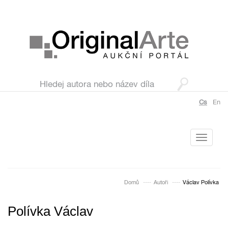
Cs
En
Toggle
navigati
Domů
Autoři
Václav Polívka
Polívka Václav