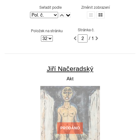
Seřadit podle
Změnit zobrazení
Stránka č.
Položek na stránku
/ 1
Jiří Načeradský
Akt
PRODÁNO