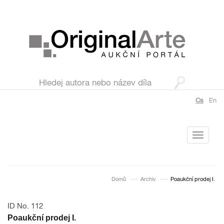
Cs
En
Toggle
navigati
Domů
Archiv
Poaukční prodej I.
ID No. 112
Poaukční prodej I.