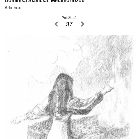
Dominika Slavická: Metamorfózou
Artinbox
Položka č.
37