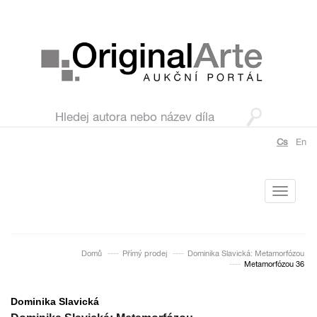
Cs
En
Toggle
navigati
Domů
Přímý prodej
Dominika Slavická: Metamorfózou
Metamorfózou 36
Dominika Slavická