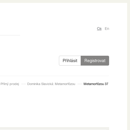
Cs
En
Přihlásit
Registrovat
Přímý prodej
Dominika Slavická: Metamorfózou
Metamorfózou 37