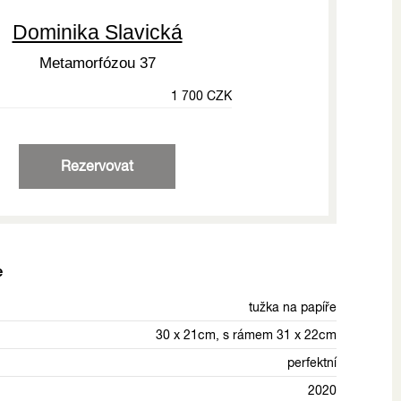
Dominika Slavická
Metamorfózou 37
1 700 CZK
Rezervovat
e
tužka na papíře
30 x 21cm, s rámem 31 x 22cm
perfektní
2020