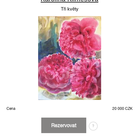
Tři květy
Cena
20 000 CZK
Rezervovat
?