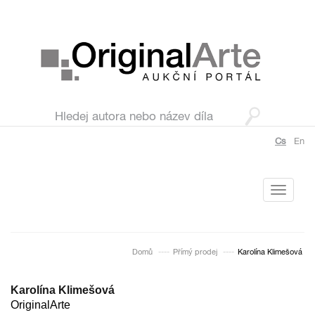
Cs
En
Toggle
navigati
Domů
Přímý prodej
Karolína Klimešová
Karolína Klimešová
OriginalArte