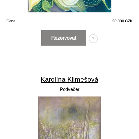
Cena
20 000 CZK
Rezervovat
?
Karolína Klimešová
Podvečer