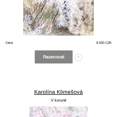
Cena
8 000 CZK
Rezervovat
?
Karolína Klimešová
V koruně