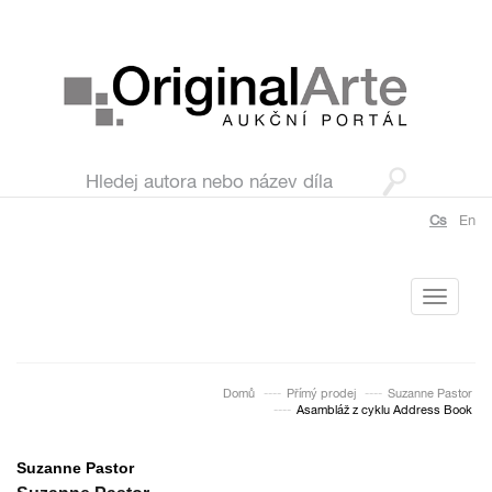
Cs
En
Toggle
navigati
Domů
Přímý prodej
Suzanne Pastor
Asambláž z cyklu Address Book
Suzanne Pastor