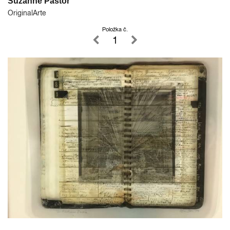
Suzanne Pastor
OriginalArte
Položka č.
1