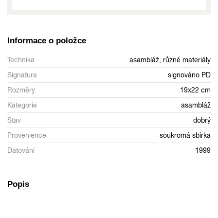
Informace o položce
Technika
asambláž, různé materiály
Signatura
signováno PD
Rozměry
19x22 cm
Kategorie
asambláž
Stav
dobrý
Provenience
soukromá sbírka
Datování
1999
Popis