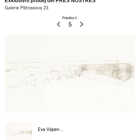
Exklusivní prodej děl PRES NOSTRES
Galerie Pštrossova 23
Položka č.
5
Eva Vápenková - Horizon III