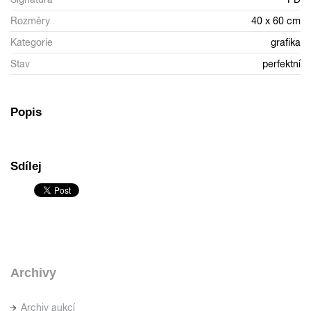
Rozměry
40 x 60 cm
Kategorie
grafika
Stav
perfektní
Popis
Sdílej
Archivy
Archiv aukcí