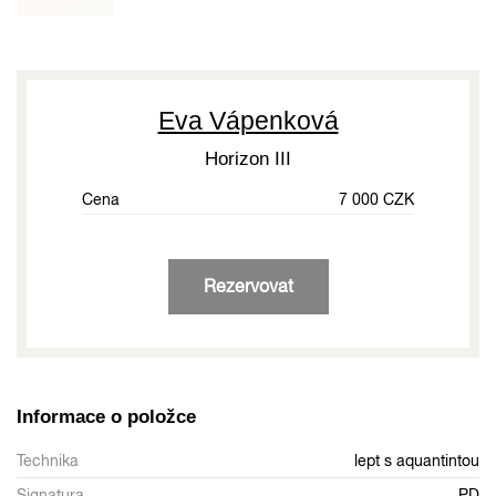
Eva Vápenková
Horizon III
Cena
7 000 CZK
Rezervovat
Informace o položce
Technika
lept s aquantintou
Signatura
PD