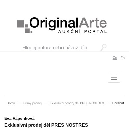
Cs
En
Toggle
navigati
Domů
Přímý prodej
Exklusivní prodej děl PRES NOSTRES
Horizont
Eva Vápenková
Exklusivní prodej děl PRES NOSTRES