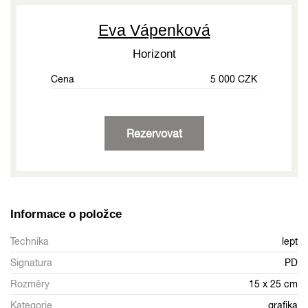
Eva Vápenková
Horizont
Cena
5 000 CZK
Rezervovat
Informace o položce
Technika
lept
Signatura
PD
Rozměry
15 x 25 cm
Kategorie
grafika