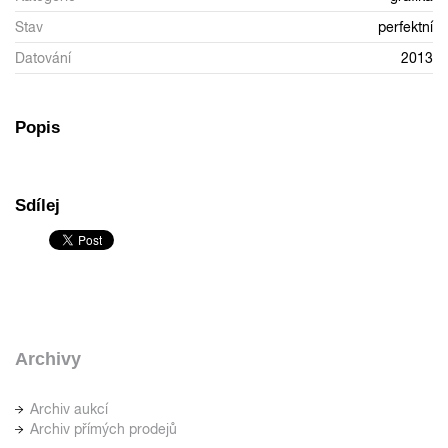
Stav
perfektní
Datování
2013
Popis
Sdílej
Archivy
Archiv aukcí
Archiv přímých prodejů