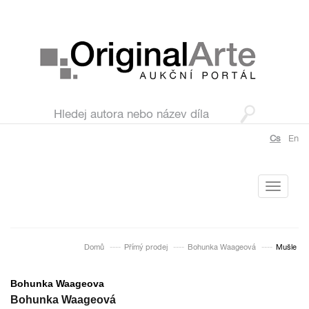
Cs
En
Toggle
navigati
Domů
Přímý prodej
Bohunka Waageová
Mušle
Bohunka Waageova
Bohunka Waageová