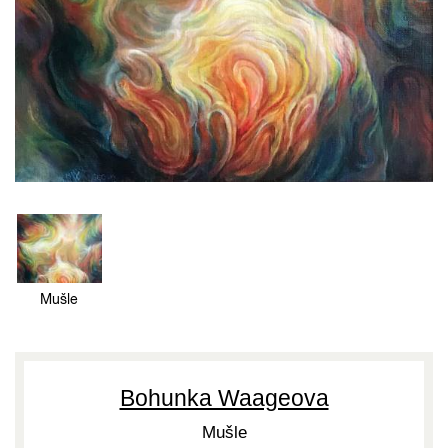
Mušle
Bohunka Waageova
Mušle