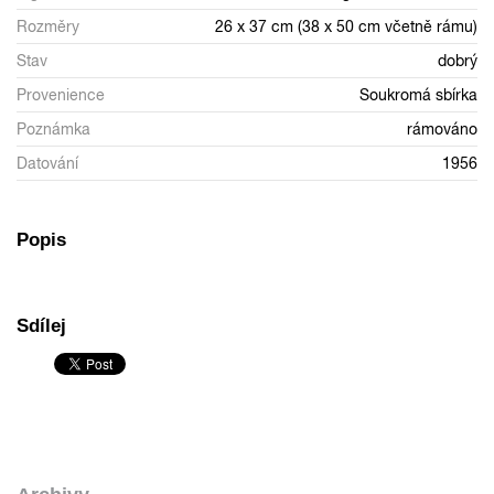
Rozměry
26 x 37 cm (38 x 50 cm včetně rámu)
Stav
dobrý
Provenience
Soukromá sbírka
Poznámka
rámováno
Datování
1956
Popis
Sdílej