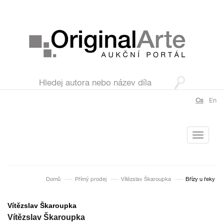
Cs
En
Toggle
navigati
Domů
Přímý prodej
Vítězslav Škaroupka
Břízy u řeky
Vítězslav Škaroupka
Vítězslav Škaroupka