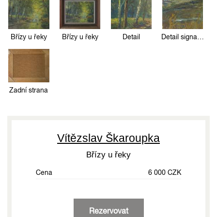
Břízy u řeky
Břízy u řeky
Detail
Detail signatury
Zadní strana
Vítězslav Škaroupka
Břízy u řeky
Cena
6 000 CZK
Rezervovat