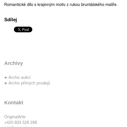
Romantické dílo s krajinným motiv z rukou bruntálského malíře.
Sdílej
Archivy
Archiv aukcí
Archiv přímých prodejů
Kontakt
OriginalArte
+420 603 526 288