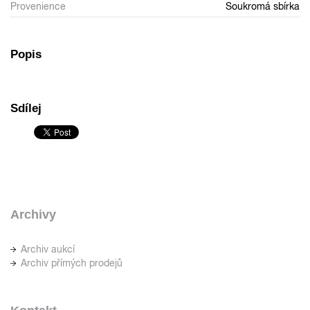
Provenience
Soukromá sbírka
Popis
Sdílej
Archivy
Archiv aukcí
Archiv přímých prodejů