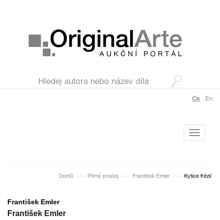
Cs
En
Toggle
navigati
Domů
Přímý prodej
František Emler
Kytice frézií
František Emler
František Emler