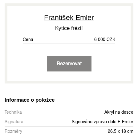
František Emler
Kytice frézií
Cena
6 000 CZK
Rezervovat
Informace o položce
Technika
Akryl na desce
Signatura
Signováno vpravo dole F. Emler
Rozměry
26,5 x 18 cm