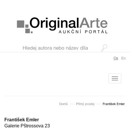
Cs
En
Toggle
navigati
Domů
Přímý prodej
František Emler
František Emler
Galerie Pštrossova 23