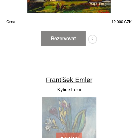
Cena
12 000 CZK
Rezervovat
?
František Emler
Kytice frézií