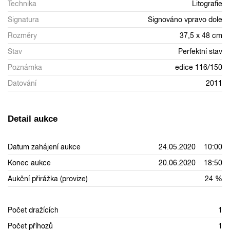
Technika
Litografie
Signatura
Signováno vpravo dole
Rozměry
37,5 x 48 cm
Stav
Perfektní stav
Poznámka
edice 116/150
Datování
2011
Detail aukce
Datum zahájení aukce
24.05.2020 10:00
Konec aukce
20.06.2020 18:50
Aukční přirážka (provize)
24 %
Počet dražících
1
Počet příhozů
1