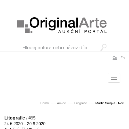
Cs
En
Toggle
navigati
Domů
Aukce
Litografie
Martin Salajka - Noc
Litografie
/ #95
24.5.2020 – 20.6.2020