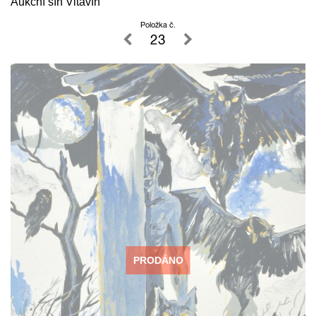
Aukční síň Vltavín
Položka č.
23
PRODÁNO