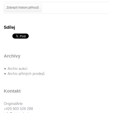
Zobrazit historii příhozů
Sdílej
Archivy
Archiv aukcí
Archiv přímých prodejů
Kontakt
OriginalArte
+420 603 526 288