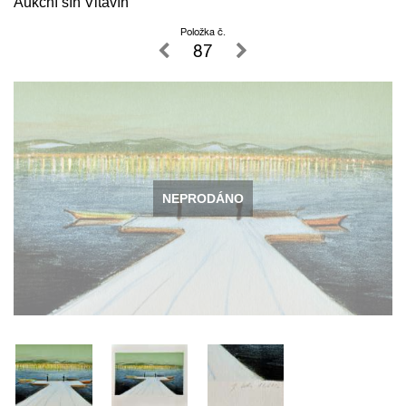
Aukční síň Vltavín
Položka č.
87
NEPRODÁNO