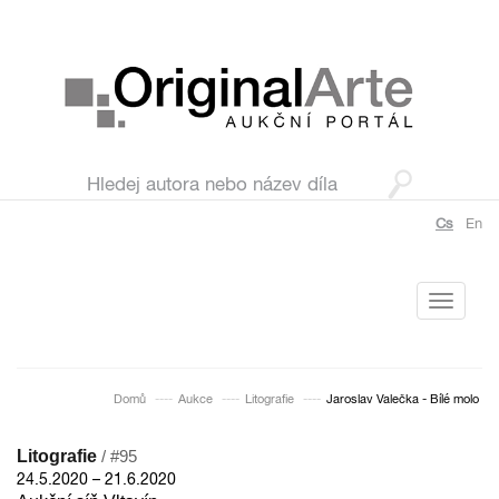
Cs
En
Toggle
navigati
Domů
Aukce
Litografie
Jaroslav Valečka - Bílé molo
Litografie
/ #95
24.5.2020 – 21.6.2020