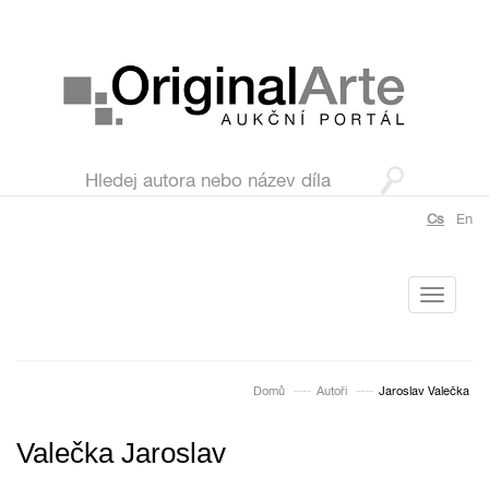
Cs
En
Toggle
navigati
Domů
Autoři
Jaroslav Valečka
Valečka Jaroslav