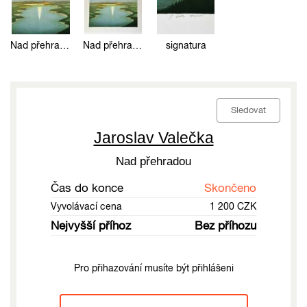
Nad přehradou
Nad přehradou
signatura
Sledovat
Jaroslav Valečka
Nad přehradou
Čas do konce
Skončeno
Vyvolávací cena
1 200 CZK
Nejvyšší příhoz
Bez příhozu
Pro přihazování musíte být přihlášeni