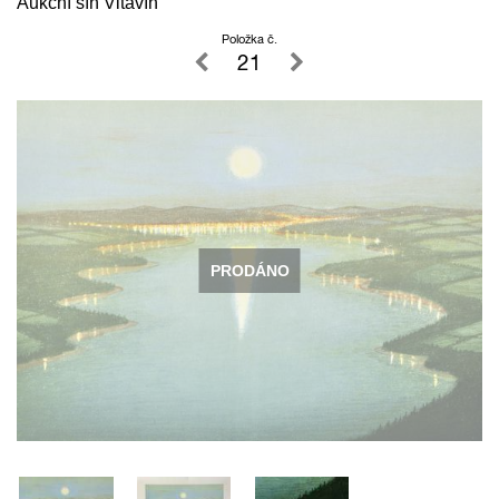
Aukční síň Vltavín
Položka č.
21
PRODÁNO