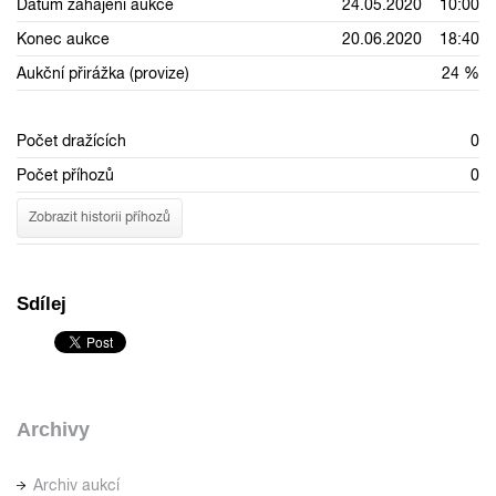
Datum zahájení aukce
24.05.2020 10:00
Konec aukce
20.06.2020 18:40
Aukční přirážka (provize)
24 %
Počet dražících
0
Počet příhozů
0
Zobrazit historii příhozů
Sdílej
Archivy
Archiv aukcí