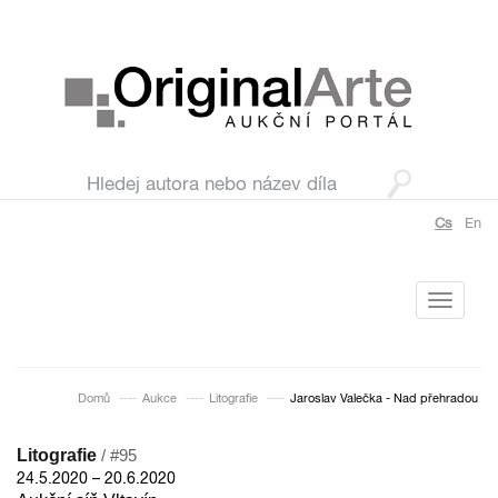
Cs
En
Toggle
navigati
Domů
Aukce
Litografie
Jaroslav Valečka - Nad přehradou
Litografie
/ #95
24.5.2020 – 20.6.2020