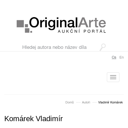
Cs
En
Toggle
navigati
Domů
Autoři
Vladimír Komárek
Komárek Vladimír