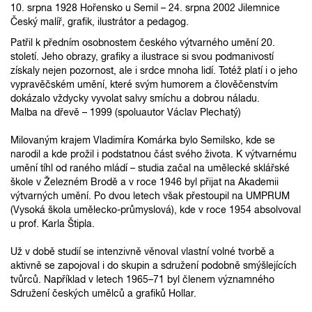
10. srpna 1928 Hořensko u Semil – 24. srpna 2002 Jilemnice
Český malíř, grafik, ilustrátor a pedagog.
Patřil k předním osobnostem českého výtvarného umění 20.
století. Jeho obrazy, grafiky a ilustrace si svou podmanivostí
získaly nejen pozornost, ale i srdce mnoha lidí. Totéž platí i o jeho
vypravěčském umění, které svým humorem a člověčenstvím
dokázalo vždycky vyvolat salvy smíchu a dobrou náladu.
Malba na dřevě – 1999 (spoluautor Václav Plechatý)
Milovaným krajem Vladimíra Komárka bylo Semilsko, kde se
narodil a kde prožil i podstatnou část svého života. K výtvarnému
umění tíhl od raného mládí – studia začal na umělecké sklářské
škole v Železném Brodě a v roce 1946 byl přijat na Akademii
výtvarných umění. Po dvou letech však přestoupil na UMPRUM
(Vysoká škola umělecko-průmyslová), kde v roce 1954 absolvoval
u prof. Karla Štipla.
Už v době studií se intenzivně věnoval vlastní volné tvorbě a
aktivně se zapojoval i do skupin a sdružení podobně smýšlejících
tvůrců. Například v letech 1965–71 byl členem významného
Sdružení českých umělců a grafiků Hollar.