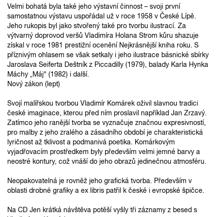
Velmi bohatá byla také jeho výstavní činnost – svoji první
samostatnou výstavu uspořádal už v roce 1958 v České Lípě.
Jeho rukopis byl jako stvořený také pro tvorbu ilustrací. Za
výtvarný doprovod veršů Vladimíra Holana Strom kůru shazuje
získal v roce 1981 prestižní ocenění Nejkrásnější kniha roku. S
příznivým ohlasem se však setkaly i jeho ilustrace básnické sbírky
Jaroslava Seiferta Deštník z Piccadilly (1979), balady Karla Hynka
Máchy „Máj“ (1982) i další.
Nový zákon (lept)
Svojí malířskou tvorbou Vladimír Komárek oživil slavnou tradici
české imaginace, kterou před ním proslavil například Jan Zrzavý.
Zatímco jeho ranější tvorba se vyznačuje značnou expresivností,
pro malby z jeho zralého a zásadního období je charakteristická
lyričnost až tklivost a podmanivá poetika. Komárkovým
vyjadřovacím prostředkem byly především velmi jemné barvy a
neostré kontury, což vnáší do jeho obrazů jedinečnou atmosféru.
Neopakovatelná je rovněž jeho grafická tvorba. Především v
oblasti drobné grafiky a ex libris patřil k české i evropské špičce.
Na CD Jen krátká návštěva potěší vyšly tři záznamy z besed s