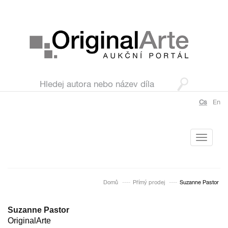
Cs
En
Toggle
navigati
Domů
Přímý prodej
Suzanne Pastor
Suzanne Pastor
OriginalArte