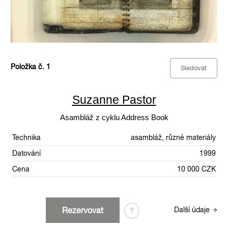
Položka č. 1
Sledovat
Suzanne Pastor
Asambláž z cyklu Address Book
Technika
asambláž, různé materiály
Datování
1999
Cena
10 000 CZK
Rezervovat
Další údaje
?