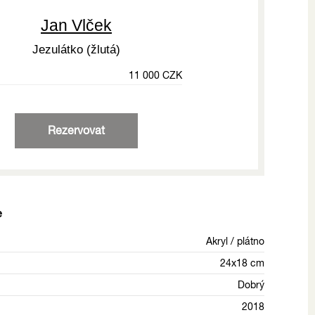
Jan Vlček
Jezulátko (žlutá)
11 000 CZK
Rezervovat
e
Akryl / plátno
24x18 cm
Dobrý
2018