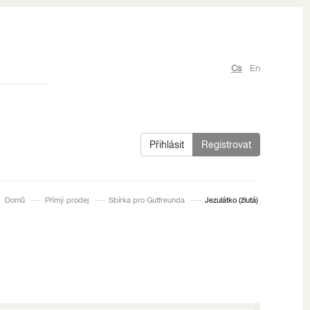
Cs
En
Přihlásit
Registrovat
Domů
Přímý prodej
Sbírka pro Gutfreunda
Jezulátko (žlutá)