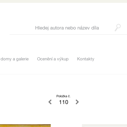
 domy a galerie
Ocenění a výkup
Kontakty
Položka č.
110