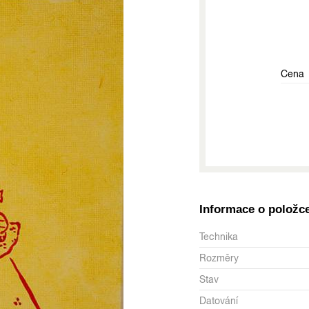
Cena
Informace o položc
Technika
Rozměry
Stav
Datování