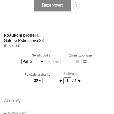
Rezervovat
?
Poaukční prodej I.
Galerie Pštrossova 23
ID No. 112
Seřadit podle
Změnit zobrazení
Stránka č.
Položek na stránku
/ 1
Archivy
Archiv aukcí