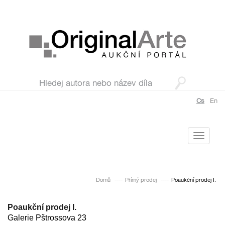
Cs
En
Toggle
navigati
Domů
Přímý prodej
Poaukční prodej I.
Poaukční prodej I.
Galerie Pštrossova 23