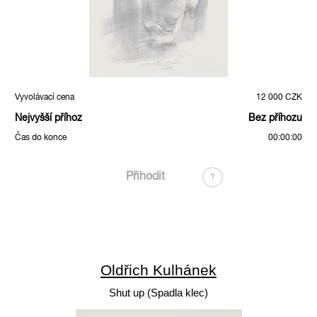
Vyvolávací cena
12 000 CZK
Nejvyšší příhoz
Bez příhozu
Čas do konce
00:00:00
Přihodit
?
Oldřich Kulhánek
Shut up (Spadla klec)