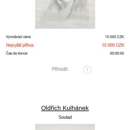
Vyvolávací cena
15 000 CZK
Nejvyšší příhoz
15 000 CZK
Čas do konce
00:00:00
Přihodit
?
Oldřich Kulhánek
Soulad