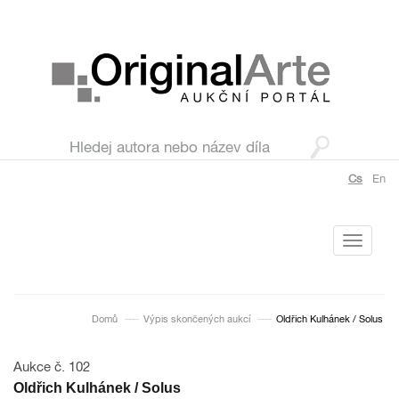
Cs
En
Toggle
navigati
Domů
Výpis skončených aukcí
Oldřich Kulhánek / Solus
Aukce č. 102
Oldřich Kulhánek / Solus