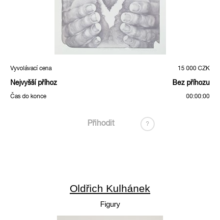
Vyvolávací cena
15 000 CZK
Nejvyšší příhoz
Bez příhozu
Čas do konce
00:00:00
Přihodit
?
Oldřich Kulhánek
Figury