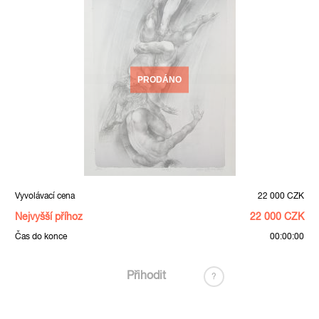
PRODÁNO
Vyvolávací cena
22 000 CZK
Nejvyšší příhoz
22 000 CZK
Čas do konce
00:00:00
Přihodit
?