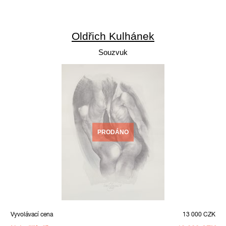
Oldřich Kulhánek
Souzvuk
PRODÁNO
Vyvolávací cena
13 000 CZK